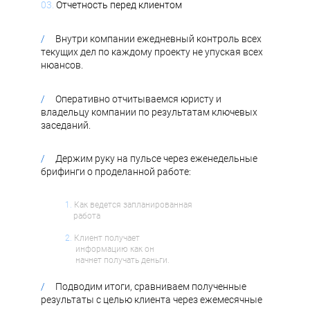
03.
Отчетность перед клиентом
/
Внутри компании ежедневный контроль всех
текущих дел по каждому проекту не упуская всех
нюансов
.
/
Оперативно отчитываемся юристу и
владельцу компании по результатам ключевых
заседаний.
/
Держим руку на пульсе через еженедельные
брифинги о проделанной работе:
1.
Как ведется запланированная
работа
2.
Клиент получает
информацию как он
начнет получать деньги.
/
Подводим итоги, сравниваем полученные
результаты с целью клиента через ежемесячные